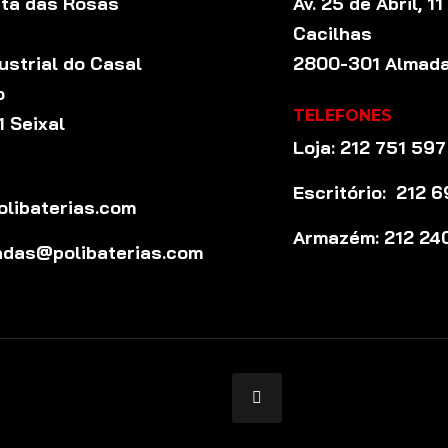
nta das Rosas
Av. 25 de Abril, 1
Cacilhas
ustrial do Casal
2800-301 Almad
o
TELEFONES
 Seixal
Loja: 212 751 597
Escritório: 212 
libaterias.com
Armazém: 212 24
das@polibaterias.com