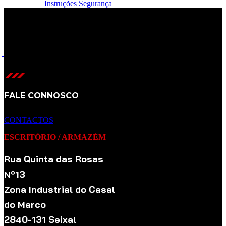
Instruções Segurança
PB100JD
D31
-
100
306x175x
800
PB100JE
D31
-
100
306x175x
800
FALE CONNOSCO
CONTACTOS
ESCRITÓRIO / ARMAZÉM
Rua Quinta das Rosas
Nº13
Zona Industrial do Casal
do Marco
2840-131 Seixal