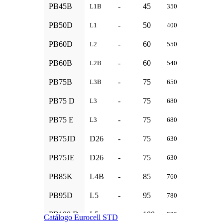
PB45B
-
45
207x175x
L1B
350
PB50D
-
50
207x175x
L1
400
PB60D
-
60
242x175x
L2
550
PB60B
-
60
242x175x
L2B
540
PB75B
-
75
276x175x
L3B
650
PB75 D
-
75
276x175x
L3
680
PB75 E
-
75
276x175x
L3
680
PB75JD
D26
-
75
260x172x
630
PB75JE
D26
-
75
260x172x
630
PB85K
L4B
-
85
305x175x
760
PB95D
L5
-
95
354x175x
780
PB100 D
L5
-
100
354x175x
820
Catálogo Eurocell STD