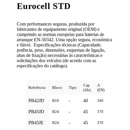
Eurocell STD
Com performances seguras, produzida por
fabricantes de equipamento original (OEM) e
cumprindo as normas europeias para baterias de
arranque EN-50342. Uma opção segura, económica
e fiável. Especificações técnicas (Capacidade,
potência, peso, dimensões, esquemas de ligação,
abas de fixação) necessárias às características e
solicitações dos veículos (de acordo com as
especificações do catálogo).
Cap
A
Referência:
Bloco:
Tipo:
Dimensões:
(Ah):
(EN):
PB42JD
-
40
197x128x
B19
340
PB45JD
-
45
237x127x
B24
370
PB45JE
-
45
237x127x
B24
370