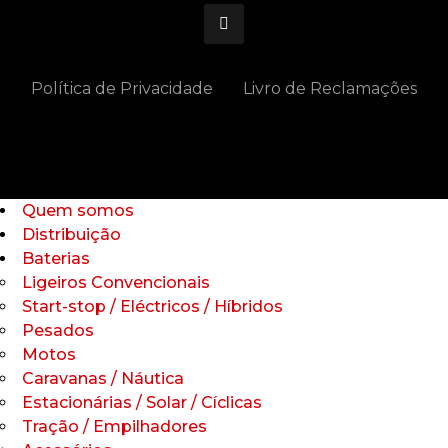
Política de Privacidade
Livro de Reclamações
Quem somos
Distribuição
Baterias
Ligeiros Convencionais
Start-stop / Eléctricos / Híbridos
Pesados
Motos
Caravanas / Náutica
Estacionárias / Solar / Cíclicas
Tração / Empilhadores