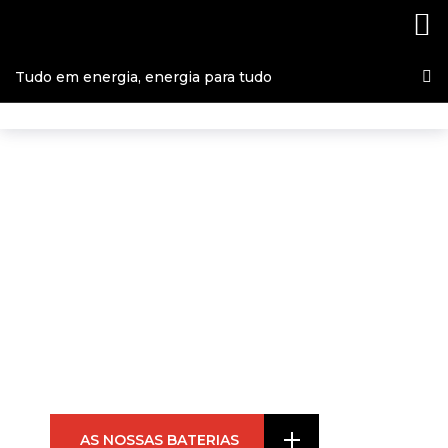
Tudo em energia, energia para tudo
POLIBATERIAS
Tudo em energia,
energia para tudo
AS NOSSAS BATERIAS